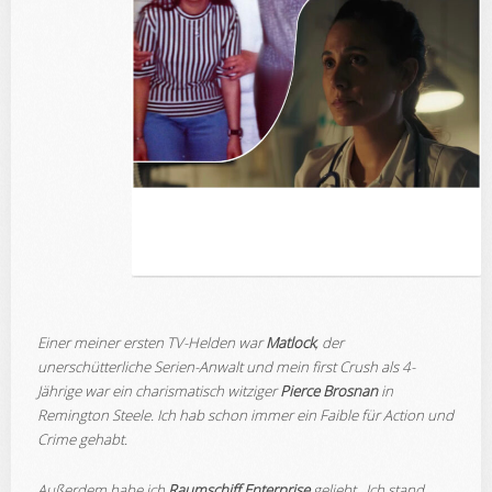
Einer meiner ersten TV-Helden war
Matlock
, der
unerschütterliche Serien-Anwalt und mein first Crush als 4-
Jährige war ein charismatisch witziger
Pierce Brosnan
in
Remington Steele. Ich hab schon immer ein Faible für Action und
Crime gehabt.
Außerdem habe ich
Raumschiff Enterprise
geliebt. Ich stand