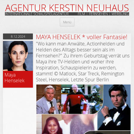
Zum
Menü
Inhalt
springen
MAYA HENSELEK * voller Fantasie!
8.12.2024
"Wo kann man Anwälte, Actionhelden und
Helden des Alltags besser sein als im
Fernsehen?" Zu ihrem Geburtstag verrät uns
Maya ihre TV-Helden und woher ihre
Inspiration, Schauspielerin zu werden,
stammt! © Matlock, Star Treck, Remington
Maya
Steel, Henselek, Letzte Spur Berlin
Henselek