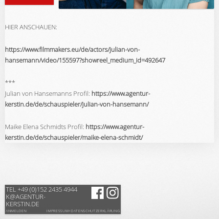
HIER ANSCHAUEN:
https://www.filmmakers.eu/de/actors/julian-von-
hansemann/video/155597?showreel_medium_id=492647
***
Julian von Hansemanns Profil:
https://www.agentur-
kerstin.de/de/schauspieler/julian-von-hansemann/
Maike Elena Schmidts Profil:
https://www.agentur-
kerstin.de/de/schauspieler/maike-elena-schmidt/
TEL +49 (0)152 2435 4944
K@AGENTUR-
KERSTIN.DE
ANMELDEN
IMPRESSUM+DATENSCHUTZERKLÄRUNG