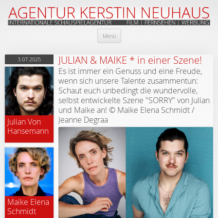
Zum
Menü
Inhalt
springen
JULIAN & MAIKE * in einer Szene!
3.07.2025
Es ist immer ein Genuss und eine Freude,
wenn sich unsere Talente zusammentun:
Schaut euch unbedingt die wundervolle,
selbst entwickelte Szene "SORRY" von Julian
und Maike an! © Maike Elena Schmidt /
Jeanne Degraa
Julian Von
Hansemann
Maike Elena
Schmidt