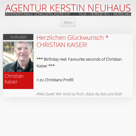
Zum
Menü
Inhalt
springen
Herzlichen Glückwunsch *
16.03.2025
CHRISTIAN KAISER!
*** Birthday reel: Favourite seconds of Christian
Kaiser ***
Christian
> zu Christians Profil!
Kaiser
Alles Gute! Wir sind so froh, dass du bei uns bist!