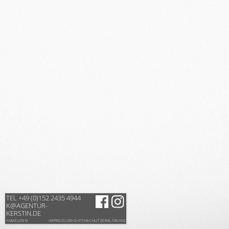
TEL +49 (0)152 2435 4944
K@AGENTUR-
KERSTIN.DE
ANMELDEN
IMPRESSUM+DATENSCHUTZERKLÄRUNG