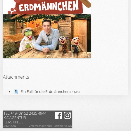
Attachments
Ein Fall für die Erdmännchen
(2 MB)
TEL +49 (0)152 2435 4944
K@AGENTUR-
KERSTIN.DE
ANMELDEN
IMPRESSUM+DATENSCHUTZERKLÄRUNG