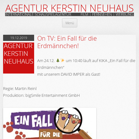
Zum
Menü
Inhalt
springen
On TV: Ein Fall für die
19.12.2019
Erdmännchen!
Am 24.12.
um 10:40 läuft auf KIKA „Ein Fall für die
Erdmännchen“
mit unserem DAVID IMPER als Gast!
Regie: Martin Reinl
Produktion: bigSmile Entertainment GmbH