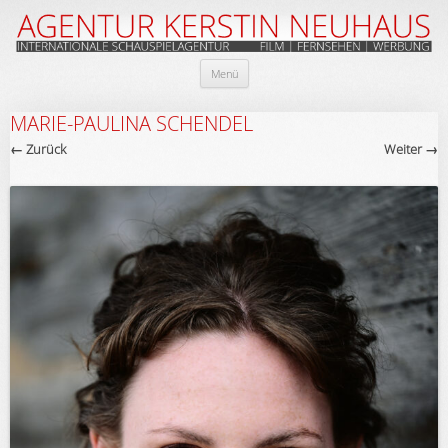
Zum
Menü
Inhalt
springen
MARIE-PAULINA SCHENDEL
← Zurück
Weiter →