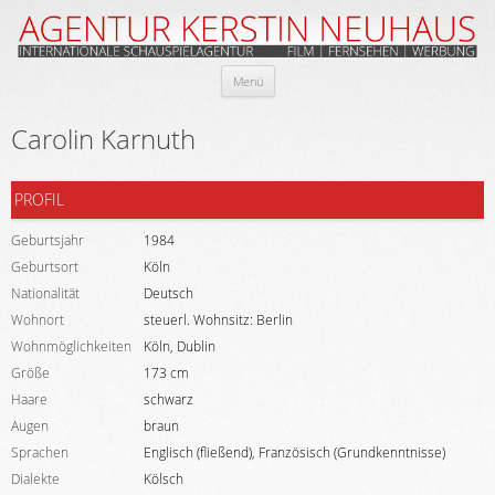
Zum
Menü
Inhalt
springen
Carolin Karnuth
PROFIL
Geburtsjahr
1984
Geburtsort
Köln
Nationalität
Deutsch
Wohnort
steuerl. Wohnsitz: Berlin
Wohnmöglichkeiten
Köln, Dublin
Größe
173 cm
Haare
schwarz
Augen
braun
Sprachen
Englisch (fließend), Französisch (Grundkenntnisse)
Dialekte
Kölsch