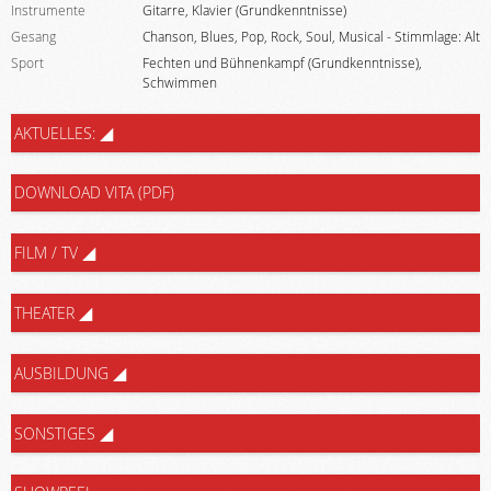
Instrumente
Gitarre, Klavier (Grundkenntnisse)
Gesang
Chanson, Blues, Pop, Rock, Soul, Musical - Stimmlage: Alt
Sport
Fechten und Bühnenkampf (Grundkenntnisse),
Schwimmen
AKTUELLES:
DOWNLOAD VITA (PDF)
FILM / TV
THEATER
AUSBILDUNG
SONSTIGES